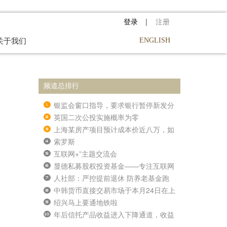
登录
|
注册
关于我们
ENGLISH
频道总排行
银监会窗口指导，要求银行暂停新发分
级型理财产品
英国二次公投实施概率为零
上海某房产项目预计成本价近八万，如
此疯狂？
索罗斯
互联网+”主题交流会
显德私募股权投资基金——专注互联网
企业并购
人社部：严控提前退休 防养老基金跑
冒
中韩货币直接交易市场于本月24日在上
海启动
绍兴马上要通地铁啦
年后信托产品收益进入下降通道，收益
下降明显