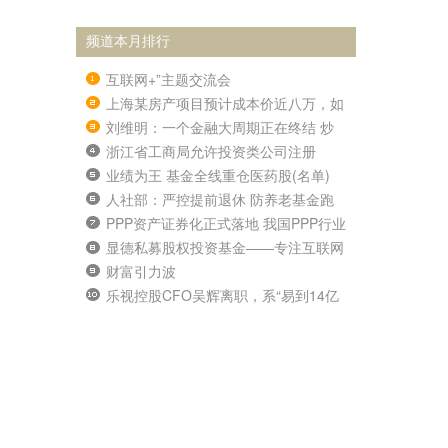
频道本月排行
互联网+”主题交流会
上海某房产项目预计成本价近八万，如
此疯狂？
刘维明：一个金融大周期正在终结 炒
房炒股辉煌难复制
浙江省工商局允许投资类公司注册
业绩为王 基金全线重仓医药股(名单)
人社部：严控提前退休 防养老基金跑
冒
PPP资产证券化正式落地 我国PPP行业
迎来历史性时刻
显德私募股权投资基金——专注互联网
企业并购
财富引力波
乐视控股CFO吴辉离职，系“易到14亿
贷款案”操盘者